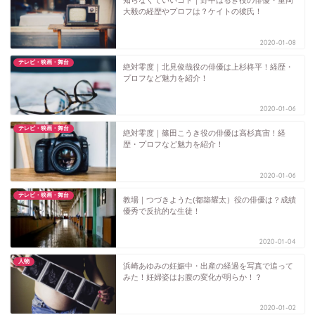
知らなくていいコト｜野中はるき役の俳優・重岡
大毅の経歴やプロフは？ケイトの彼氏！
2020-01-08
テレビ・映画・舞台
絶対零度｜北見俊哉役の俳優は上杉柊平！経歴・
プロフなど魅力を紹介！
2020-01-06
テレビ・映画・舞台
絶対零度｜篠田こうき役の俳優は高杉真宙！経
歴・プロフなど魅力を紹介！
2020-01-06
テレビ・映画・舞台
教場｜つづきようた(都築耀太）役の俳優は？成績
優秀で反抗的な生徒！
2020-01-04
人物
浜崎あゆみの妊娠中・出産の経過を写真で追って
みた！妊婦姿はお腹の変化が明らか！？
2020-01-02