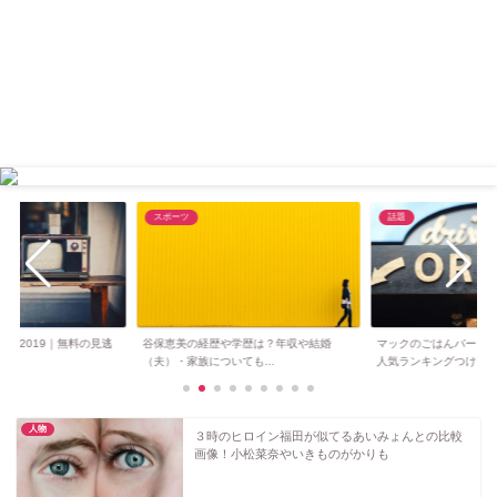
スポーツ
話題
新作2019｜無料の見逃
谷保恵美の経歴や学歴は？年収や結婚
マックのごはんバーガ
（夫）・家族についても...
人気ランキングつけ...
人物
３時のヒロイン福田が似てるあいみょんとの比較
画像！小松菜奈やいきものがかりも