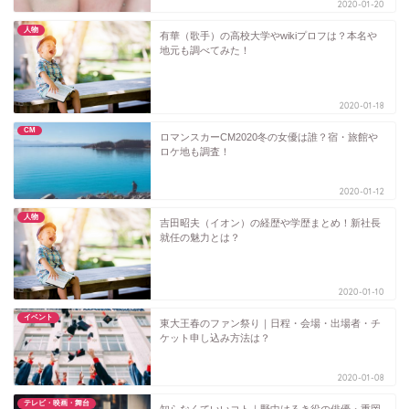
2020-01-20
人物
有華（歌手）の高校大学やwikiプロフは？本名や
地元も調べてみた！
2020-01-18
CM
ロマンスカーCM2020冬の女優は誰？宿・旅館や
ロケ地も調査！
2020-01-12
人物
吉田昭夫（イオン）の経歴や学歴まとめ！新社長
就任の魅力とは？
2020-01-10
イベント
東大王春のファン祭り｜日程・会場・出場者・チ
ケット申し込み方法は？
2020-01-08
テレビ・映画・舞台