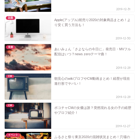
2019-12-31
話題
Apple(アップル)初売り2020の対象商品まとめ！よ
り安く買う方法も！
2019-12-30
音楽
あいみょん「さよならの今日に」発売日・MVフル
配信はいつ？news zeroテーマ曲！
2019-12-29
CM
朝見心のwikiプロフやCM動画まとめ！経歴が現在
進行形でヤバい！
2019-12-29
CM
ポコチャCMの女優は誰？突然現れる女の子の経歴
やプロフ紹介！
2019-12-27
イベント
ふるさと祭り東京2020の混雑状況まとめ！穴場の