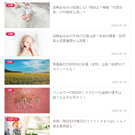
人物
浜崎あゆみが結婚しない理由は？極秘『代理出
産』の可能性も高い？
2020-01-02
人物
浜崎あゆみの子供の父親は誰？名前や職業・顔写
真を恋愛遍歴から調査！
2020-01-02
CM
青森銀行CM2020の女優（女性）は誰？経歴やプ
ロフィールも！
2020-01-01
CM
フジカラーCM2020｜ラグビー七福神の選手は
誰？お正月を写そう！
2020-01-01
スポーツ
井岡一翔2019大晦日のファイトマネーはいくら？
過去最高額も！