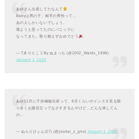
あゆさん出産してたなんて
Babyは男の子、相手の男性って…
あの人しかいないでしょう。
寝ようと思ってたのにパニックに
なってきた。取り敢えずおめでとう
— ᎢᎯ りりこ  By ぬまっち (@1002_Wards_1998)
January 1, 2020
あゆ11月に子供極秘出産って、8月くらいのインスタ見る限
り全くお腹目立ってなさすぎるんやけど…どんな体してん
の…
— ぬらりひょん(27) (@youkai_z_gnu)
January 1, 2020