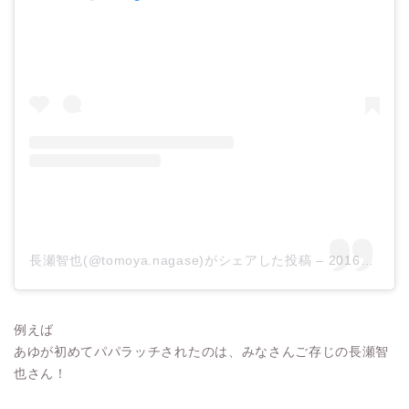
長瀬智也(@tomoya.nagase)がシェアした投稿
–
2016年 2月月5日午前1時52分PST
例えば
あゆが初めてパパラッチされたのは、みなさんご存じの長瀬智
也さん！