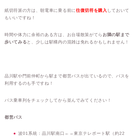
紙切符派の方は、朝電車に乗る前に
往復切符を購入
しておいて
もいいですね！
時間や体力に余裕のある方は、お台場散策がてら
お隣の駅まで
歩いてみる
と、少しは駅構内の混雑は免れるかもしれません！
品川駅や門前仲町から駅まで都営バスが出ているので、バスを
利用するのも手ですね！
バス乗車列をチェックしてから並んでみてください！
都営バス
波01系統：品川駅南口←→東京テレポート駅（約22