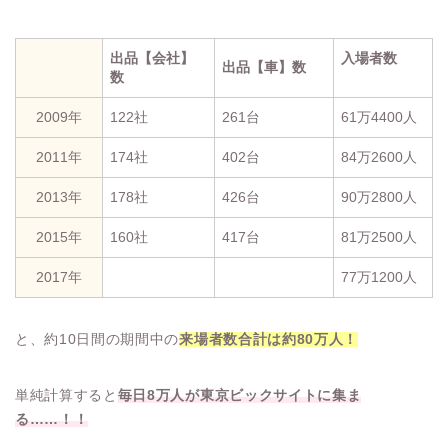
出品【会社】
入場者数
出品【車】数
数
2009年
122社
261台
61万4400人
2011年
174社
402台
84万2600人
2013年
178社
426台
90万2800人
2015年
160社
417台
81万2500人
2017年
77万1200人
と、約10日間の期間中の
来場者数合計は約80万人！
単純計算すると
毎日8万人が東京ビックサイトに集ま
る……！！