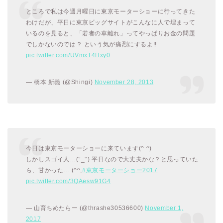
ところで私は今週月曜日に東京モーターショーに行ってきた
わけだが、平日に東京ビッグサイトがこんなに人で埋まって
いるのを見ると、「若者の車離れ」ってやっぱりお金の問題
でしかないのでは？ という気が痛烈にするよ!!
pic.twitter.com/UVmxT4Hxy0
— 橋本 新義 (@Shingi)
November 28, 2013
今日は東京モーターショーに来ています(^ ^)
しかしスゴイ人…(°_°) 平日なので大丈夫かな？と思っていた
ら、甘かった… (^^;
#東京モーターショー2017
pic.twitter.com/3QAesw91G4
— 山育ちめたらー (@thrashe30536600)
November 1,
2017