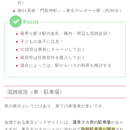
分）
海01系統：門前仲町←→東京テレポート駅（約36分）
最寄り駅３駅の改札・構内・周辺も混雑必須！
子どもの迷子に注意！
IC切符は事前にチャージしておく
紙切符は往復切符を購入しておく
場合によっては、駅からバスの利用も検討する
混雑状況（車・駐車場）
車の展示というだけあり、車での来場者が多いです。
会場である東京ビックサイトには、
通常３カ所の駐車場
があり
ますが、東京モーターショーに合わせて
臨時駐車場が開放
さ
れ