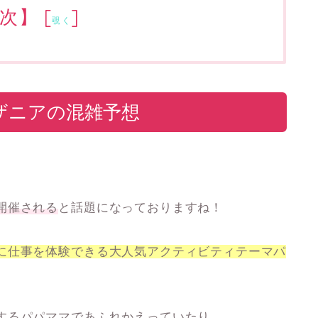
次】
[
]
覗く
ザニアの混雑予想
。
開催される
と話題になっておりますね！
に仕事を体験できる大人気アクティビティテーマパ
するパパママであふれかえっていたり。。。