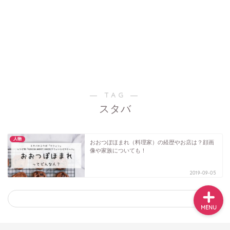
音楽
テレビ・映画・舞台
― TAG ―
スタバ
人物
イベント
人物
おおつぼほまれ（料理家）の経歴やお店は？顔画
像や家族についても！
2019-09-05
MENU