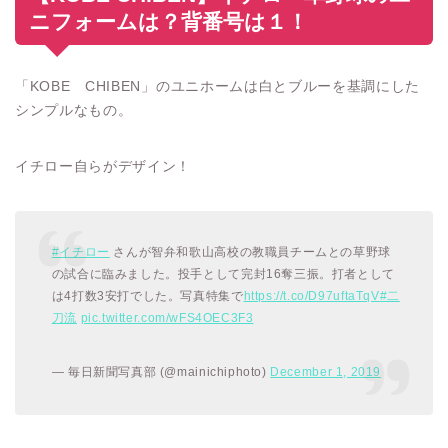
ニフォームは？背番号は１！
「KOBE CHIBEN」のユニホームは白とブルーを基調にした
シンプルなもの。
イチロー自らがデザイン！
#イチロー
さんが智弁和歌山高校の教職員チームとの草野球
の試合に臨みました。投手として完封16奪三振。打者として
は4打数3安打でした。写真特集で
https://t.co/D97uftaTqV
#二
刀流
pic.twitter.com/wFS4OEC3F3
— 毎日新聞写真部 (@mainichiphoto)
December 1, 2019