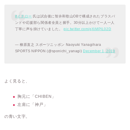
#イチロー
氏は試合後に智弁和歌山OBで構成されたブラスバ
ンドや応援部ら関係者全員と握手。30分以上かけて一人一人
丁寧に声を掛けていました。
pic.twitter.com/gXiMPIL02D
— 柳原直之 スポーツニッポン Naoyuki Yanagihara
SPORTS NIPPON (@sponichi_yanagi)
December 1, 2019
よく見ると、
胸元に「CHIBEN」
左肩に「神戸」
の青い文字。