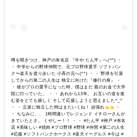
噂を聞きつけ、神戸の有名店 『牛や たん平』へ(^^) ・
・ 中学からの野球仲間で、元プロ野球選手 ソフトバン
ク〜楽天を渡り歩いた 小斉の元へ(^^) ・ ・ 野球を引退
してからの第二の人生は 独立に向けた『修行の身』 ・
・ 彼がプロの選手になった時、僕はまだ 親のお金で大学
院に行っていた。 ・ ・ あれから13年。 お互いの道を進
む姿をとても嬉しく そして応援しようと思えました^_^
・ ・ 立派に独立した時はまたいくね！ 頑張れ
・
・ ちなみに、、 1時間違いでレジェンド イチローさんが
きていたとさ。 くやしー！！ ・ ・ #たん平 #神戸 #有名
店 #美味しい #焼肉 #プロ野球 #野球 #仲間 #第二の人生
#応援 #ソフトバンクホークス #楽天イーグルス #今は #