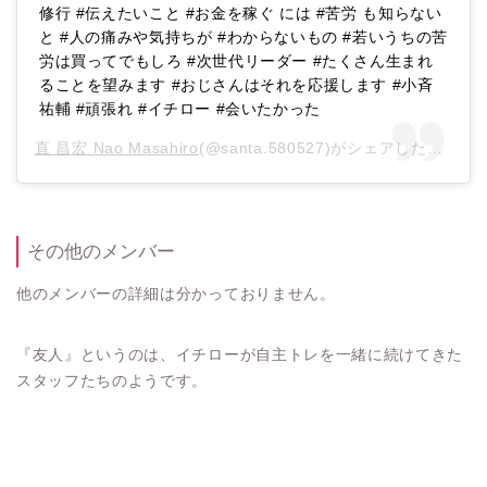
修行 #伝えたいこと #お金を稼ぐ には #苦労 も知らない
と #人の痛みや気持ちが #わからないもの #若いうちの苦
労は買ってでもしろ #次世代リーダー #たくさん生まれ
ることを望みます #おじさんはそれを応援します #小斉
祐輔 #頑張れ #イチロー #会いたかった
直 昌宏 Nao Masahiro
(@santa.580527)がシェアした投稿 –
その他のメンバー
他のメンバーの詳細は分かっておりません。
『友人』というのは、イチローが自主トレを一緒に続けてきた
スタッフたちのようです。