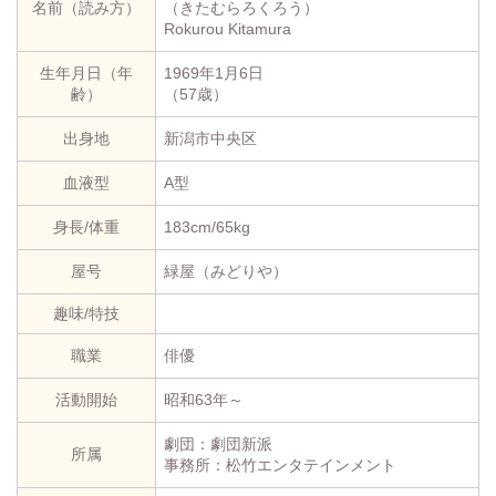
名前（読み方）
（きたむらろくろう）
Rokurou Kitamura
生年月日（年
1969年1月6日
齢）
（57歳）
出身地
新潟市中央区
血液型
A型
身長/体重
183cm/65kg
屋号
緑屋（みどりや）
趣味/特技
職業
俳優
活動開始
昭和63年～
劇団：劇団新派
所属
事務所：松竹エンタテインメント