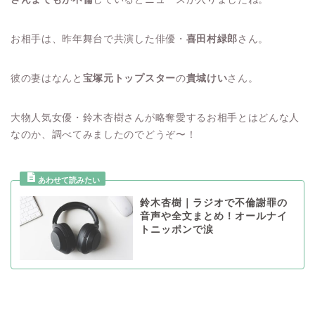
お相手は、昨年舞台で共演した俳優・
喜田村緑郎
さん。
彼の妻はなんと
宝塚元トップスター
の
貴城けい
さん。
大物人気女優・鈴木杏樹さんが略奪愛するお相手とはどんな人
なのか、調べてみましたのでどうぞ〜！
鈴木杏樹｜ラジオで不倫謝罪の
音声や全文まとめ！オールナイ
トニッポンで涙