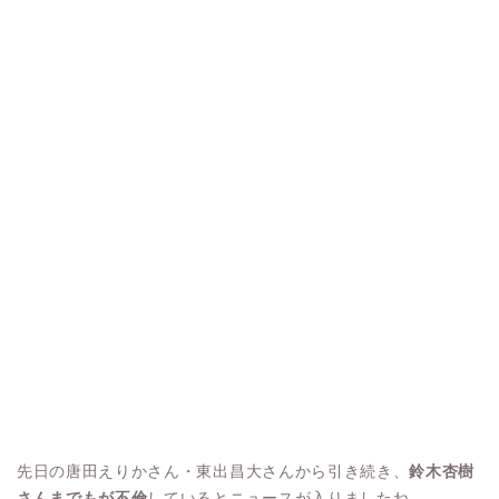
先日の唐田えりかさん・東出昌大さんから引き続き、
鈴木杏樹
さんまでもが不倫
しているとニュースが入りましたね。