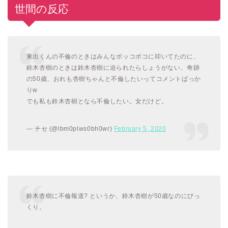
世間の反応
東出くんの不倫のときはみんなボッコボコに叩いてたのに、
鈴木杏樹のときは鈴木杏樹に迫られたらしょうがない、奇跡
の50歳、おれも杏樹ちゃんと不倫したいってコメントばっか
りw
でも私も鈴木杏樹となら不倫したい。女だけど。
— チセ (@lbm0plws0bh0wr)
February 5, 2020
鈴木杏樹に不倫報道? というか、鈴木杏樹が50歳なのにびっ
くり。