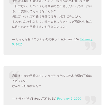
東出が不倫した時は叩いたのに、鈴木杏樹が不倫しても皆
「仕方ない」だの「俺も鈴木杏樹と不倫したい」だの…お前
ら、一貫性ってもんはないんか？
俺に言わせれば不倫は最低の行為。絶対に許せない。
まあそれはそれとして、鈴木杏樹めちゃくちゃ可愛いし彼女
に迫られたら不倫するのも仕方ないよな。
— しもっち@「ワタル」発売中ッ！ (@simotti15)
February
5, 2020
唐田えりかの不倫はすごいうざかったのに鈴木杏樹の不倫は
うざくない
なんで？好感度かな？
— 하루카 (@V1a9qtisTGYbySb)
February 5, 2020