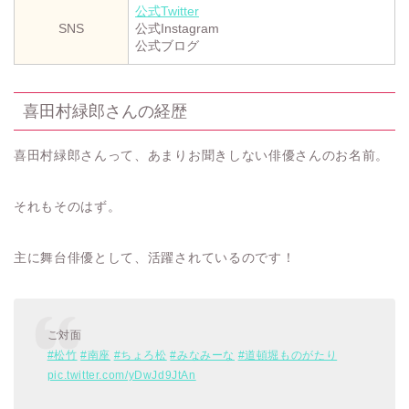
公式Twitter
SNS
公式Instagram
公式ブログ
喜田村緑郎さんの経歴
喜田村緑郎さんって、あまりお聞きしない俳優さんのお名前。
それもそのはず。
主に舞台俳優として、活躍されているのです！
ご対面
#松竹
#南座
#ちょろ松
#みなみーな
#道頓堀ものがたり
pic.twitter.com/yDwJd9JtAn