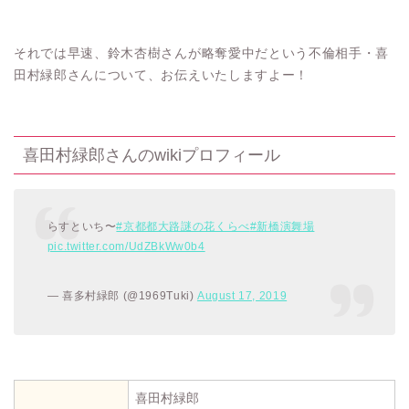
それでは早速、鈴木杏樹さんが略奪愛中だという不倫相手・喜
田村緑郎さんについて、お伝えいたしますよー！
喜田村緑郎さんのwikiプロフィール
らすといち〜
#京都都大路謎の花くらべ
#新橋演舞場
pic.twitter.com/UdZBkWw0b4
— 喜多村緑郎 (@1969Tuki)
August 17, 2019
喜田村緑郎