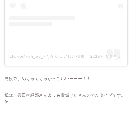
akane(@ah_56_77)がシェアした投稿
–
2019年 5月月22日午前4時09分PDT
男役で、めちゃくちゃかっこいいーーー！！！
私は、喜田村緑郎さんよりも貴城けいさんの方がタイプです。
笑