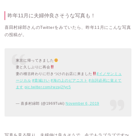
昨年11月に夫婦仲良さそうな写真も！
喜田村緑郎さんのTwitterをみていたら、昨年11月にこんな写真
の投稿が。
東京に帰ってきました
妻と久しぶりに再会
妻の稽古終わりに行きつけのお店に来ました
#イノサンミュ
ージカル
#貴城けい
#海の上のピアニスト
#台詞必死に覚えて
ます
pic.twitter.com/rwzaj2fyc5
— 喜多村緑郎 (@1969Tuki)
November 6, 2019
写真を見る限り、夫婦仲は良さそうで、今でもラブラブです〜