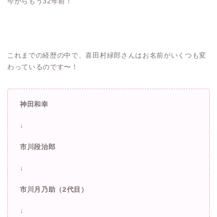
今からもう32年前！
これまでの経歴の中で、喜田村緑郎さんはお名前がいくつも変
わっているのです〜！
神田和幸
↓
市川段治郎
↓
市川月乃助（2代目）
↓