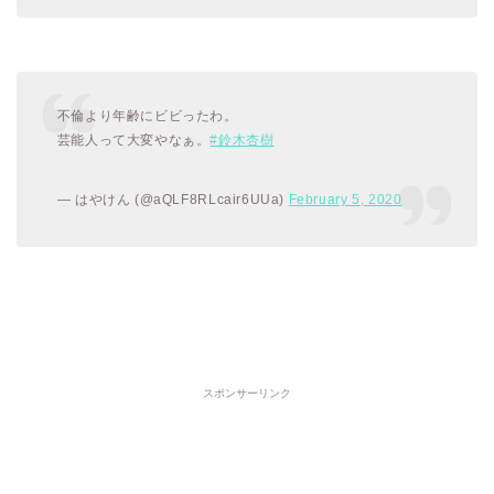
不倫より年齢にビビったわ。
芸能人って大変やなぁ。
#鈴木杏樹
— はやけん (@aQLF8RLcair6UUa)
February 5, 2020
スポンサーリンク