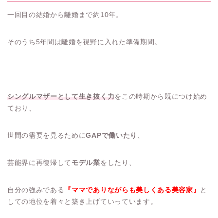
一回目の結婚から離婚まで約10年。
そのうち5年間は離婚を視野に入れた準備期間。
シングルマザーとして生き抜く力
をこの時期から既につけ始め
ており、
世間の需要を見るために
GAPで働いたり
、
芸能界に再復帰して
モデル業
をしたり、
自分の強みである
『ママでありながらも美しくある美容家』
と
しての地位を着々と築き上げていっています。