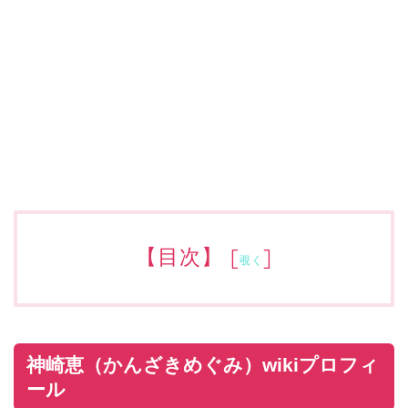
【目次】
[
]
覗く
神崎恵（かんざきめぐみ）wikiプロフィ
ール