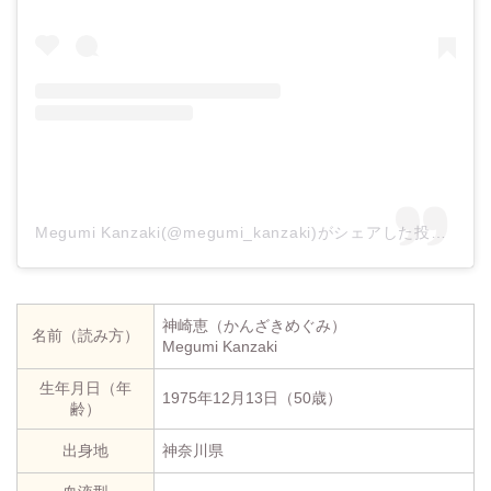
Megumi Kanzaki(@megumi_kanzaki)がシェアした投稿
–
20
神崎恵（かんざきめぐみ）
名前（読み方）
Megumi Kanzaki
生年月日（年
1975年12月13日（50歳）
齢）
出身地
神奈川県