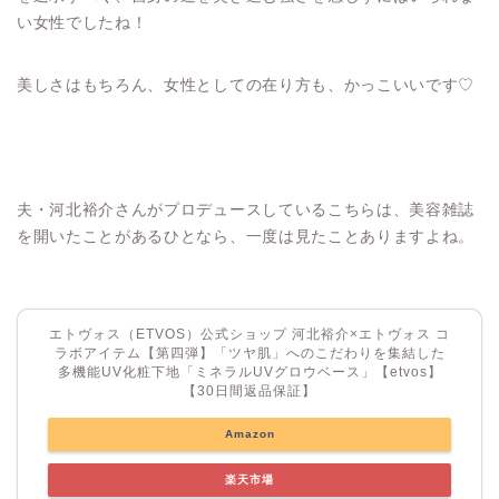
い女性でしたね！
美しさはもちろん、女性としての在り方も、かっこいいです♡
夫・河北裕介さんがプロデュースしているこちらは、美容雑誌
を開いたことがあるひとなら、一度は見たことありますよね。
エトヴォス（ETVOS）公式ショップ 河北裕介×エトヴォス コ
ラボアイテム【第四弾】「ツヤ肌」へのこだわりを集結した
多機能UV化粧下地「ミネラルUVグロウベース」【etvos】
【30日間返品保証】
Amazon
楽天市場