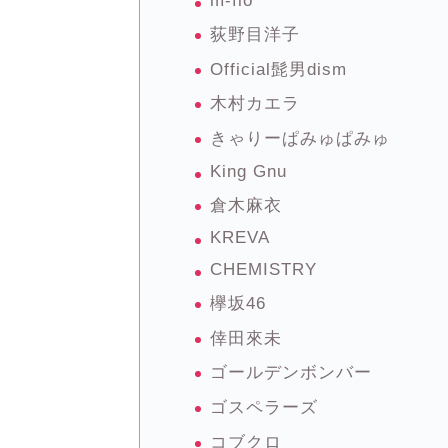
m-flo
荻野目洋子
Official髭男dism
木村カエラ
きゃりーぱみゅぱみゅ
King Gnu
倉木麻衣
KREVA
CHEMISTRY
欅坂46
倖田來未
ゴールデンボンバー
ゴスペラーズ
コブクロ