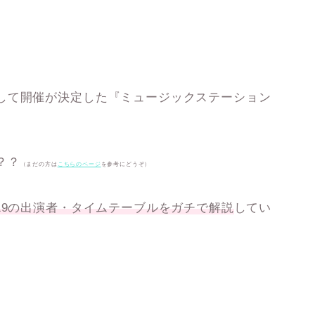
して開催が決定した
『ミュージックステーション
？？
（まだの方は
こちらのページ
を参考にどうぞ）
19の出演者・タイムテーブルをガチで解説
してい