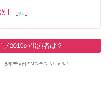
次】
[
]
覗く
ブ2019の出演者は？
いる年末恒例のMステスペシャル！