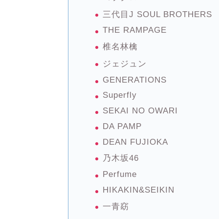
三代目J SOUL BROTHERS
THE RAMPAGE
椎名林檎
ジェジュン
GENERATIONS
Superfly
SEKAI NO OWARI
DA PAMP
DEAN FUJIOKA
乃木坂46
Perfume
HIKAKIN&SEIKIN
一青窈