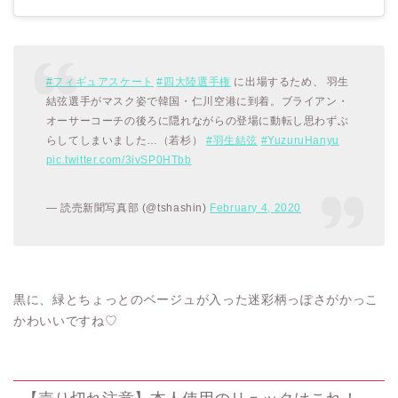
#フィギュアスケート
#四大陸選手権
に出場するため、 羽生
結弦選手がマスク姿で韓国・仁川空港に到着。ブライアン・
オーサーコーチの後ろに隠れながらの登場に動転し思わずぶ
らしてしまいました…（若杉）
#羽生結弦
#YuzuruHanyu
pic.twitter.com/3ivSP0HTbb
— 読売新聞写真部 (@tshashin)
February 4, 2020
黒に、緑とちょっとのベージュが入った迷彩柄っぽさがかっこ
かわいいですね♡