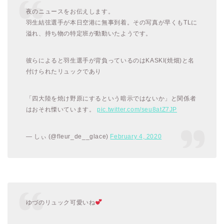
夜のニュースをお伝えします。
羽生結弦選手が本日空港に無事到着。その写真が早くもTLに
溢れ、持ち物の特定班が動動いたようです。
彼らによると羽生選手が背負っているのはKASKI(焼畑)と名
付けられたリュックであり
「四大陸を焼け野原にするという暗示ではないか」と関係者
はおそれ慄いています。
pic.twitter.com/seu8atZ7JP
— しぃ (@fleur_de__glace)
February 4, 2020
ゆづのリュック可愛いね