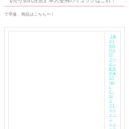
【売り切れ注意】本人使用のリュックはこれ！
で早速、商品はこちら〜！
【最
大1
000
円O
FF
クー
ポン
配布
中★
2/7
(金)
1
4：
00
ま
で】
マリ
メッ
コ
リュ
ック