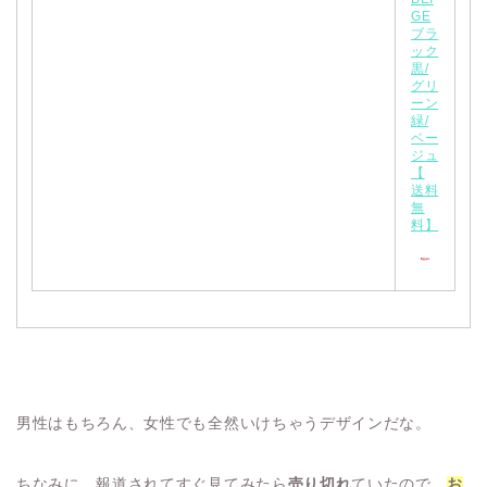
GE
ブラ
ック
黒/
グリ
ーン
緑/
ベー
ジュ
【
送料
無
料】
男性はもちろん、女性でも全然いけちゃうデザインだな。
ちなみに、報道されてすぐ見てみたら
売り切れ
ていたので、
お