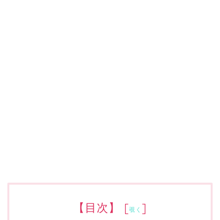
【目次】
[
]
覗く