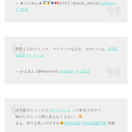
— ★ユヅみん★
次4CC (@yuzu_min11)
February
4, 2020
羽生くんのリュック、マリメッコなんだ、かわいいな。
#羽生
結弦
#マリメッコ
— かえるん (@moyoco4)
February 4, 2020
ゆづ君のリュックが
#マリメッコ
って本当ですか？
確かにウニッコ柄に見えなくもない…
まぁ、何でも良いのですか
#羽生結弦
#四大陸選手権
到着