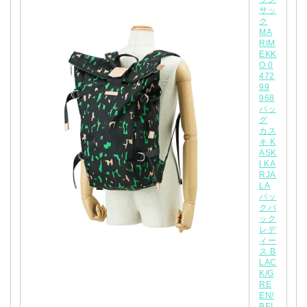
サッ
ク
MA
RIM
EKK
O 0
472
99
968
バッ
グ
カス
キ K
ASK
I KA
RJA
LA
バッ
クパ
ック
レデ
ィー
ス B
LAC
K/G
RE
EN/
BEI