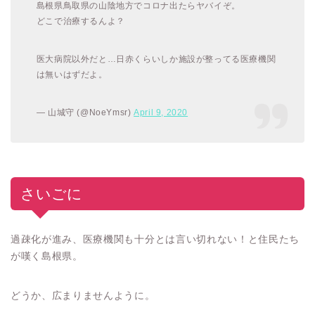
島根県鳥取県の山陰地方でコロナ出たらヤバイぞ。
どこで治療するんよ？
医大病院以外だと…日赤くらいしか施設が整ってる医療機関
は無いはずだよ。
— 山城守 (@NoeYmsr)
April 9, 2020
さいごに
過疎化が進み、医療機関も十分とは言い切れない！と住民たち
が嘆く島根県。
どうか、広まりませんように。