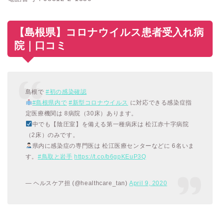
【島根県】コロナウイルス患者受入れ病
院｜口コミ
島根で
#初の感染確認
#島根県内で
#新型コロナウイルス
に対応できる感染症指
定医療機関は 8病院（30床）あります。
中でも【陰圧室】を備える第一種病床は 松江赤十字病院
（2床）のみです。
県内に感染症の専門医は 松江医療センターなどに 6名いま
す。
#鳥取と岩手
https://t.co/b6gpKEuP3Q
— ヘルスケア担 (@healthcare_tan)
April 9, 2020