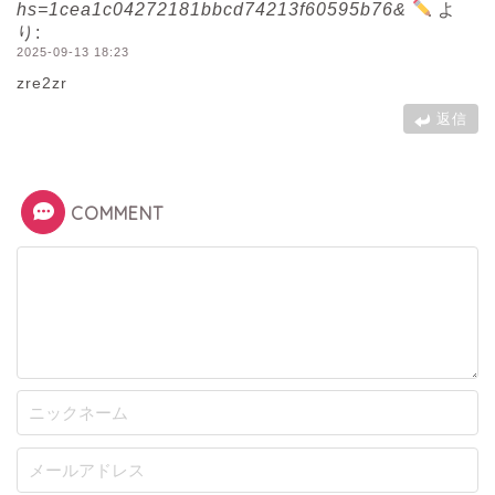
hs=1cea1c04272181bbcd74213f60595b76&
よ
り:
2025-09-13 18:23
zre2zr
返信
COMMENT