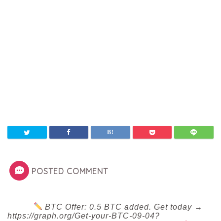
POSTED COMMENT
BTC Offer: 0.5 BTC added. Get today →
https://graph.org/Get-your-BTC-09-04?