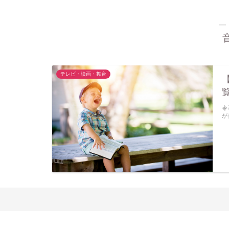
―
テレビ・映画・舞台
令
が